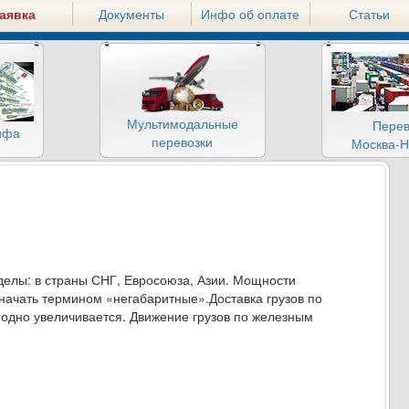
аявка
Документы
Инфо об оплате
Статьи
Мультимодальные
Перев
ифа
перевозки
Москва-Н
еделы: в страны СНГ, Евросоюза, Азии. Мощности
начать термином «негабаритные».Доставка грузов по
годно увеличивается. Движение грузов по железным