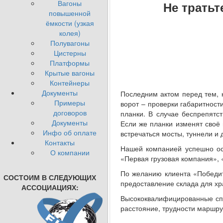
Вагоны
Не тратьт
повышенной
ёмкости (узкая
колея)
Полувагоны
Цистерны
Платформы
Крытые вагоны
Контейнеры
Документы
Последним актом перед тем, 
Примеры
ворот – проверки габаритност
договоров
планки. В случае беспрепятст
Документы
Если же планки изменят своё 
Инфо об оплате
встречаться мосты, туннели и 
Контакты
Нашей компанией успешно ос
О компании
«Первая грузовая компания»,
По желанию клиента «Победит
СОСТОИМ В СЛЕДУЮЩИХ
предоставление склада для хр
АССОЦИАЦИЯХ:
Высококвалифицированные спе
расстояние, трудности маршру