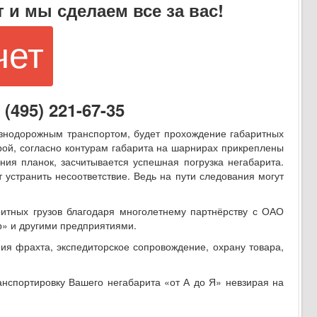
 и мы сделаем все за вас!
чет
495) 221-67-35
езнодорожным транспортом, будет прохождение габаритных
орой, согласно контурам габарита на шарнирах прикреплены
ния планок, засчитывается успешная погрузка негабарита.
 устранить несоответствие. Ведь на пути следования могут
итных грузов благодаря многолетнему партнёрству с ОАО
р» и другими предприятиями.
я фрахта, экспедиторское сопровождение, охрану товара,
нспортировку Вашего негабарита «от А до Я» невзирая на