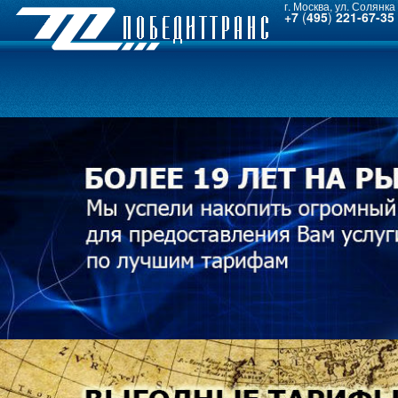
г. Москва, ул. Солянка 
+7
(
495
)
221-67-35