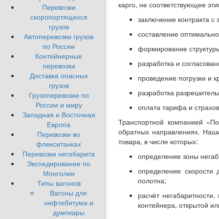
карго, не соответствующее эт
Перевозки
скоропортящихся
заключение контракта с 
грузов
составление оптимально
Автоперевозки грузов
по России
формирование структуры 
Контейнерные
разработка и согласован
перевозки
Доставка опасных
проведение погрузки и к
грузов
разработка разрешитель
Грузоперевозки по
России и миру
оплата тарифа и страхо
Западная и Восточная
Транспортной компанией «По
Европа
обратных направлениях. Наш
Перевозки во
товара, в числе которых:
флекситанках
Перевозки негабарита
определение зоны негаба
Экспедирование по
определение скорости 
Монголии
полотна;
Типы вагонов
Вагоны для
расчёт негабаритности,
нефтебитума и
контейнера, открытой и
думпкары