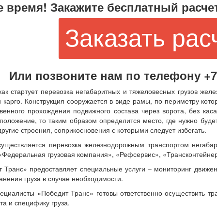
е время! Закажите бесплатный расчет
Заказать рас
Или позвоните нам по телефону +7 (
как стартует перевозка негабаритных и тяжеловесных грузов жел
и карго. Конструкция сооружается в виде рамы, по периметру кот
венного прохождения подвижного состава через ворота, без каса
положение, то таким образом определится место, где нужно будет
другие строения, соприкосновения с которыми следует избегать.
уществляется перевозка железнодорожным транспортом негабар
 «Федеральная грузовая компания», «Рефсервис», «Трансконтейне
 Транс» предоставляет специальные услуги – мониторинг движени
анения груза в случае необходимости.
циалисты «Победит Транс» готовы ответственно осуществить тра
та и специфику груза.