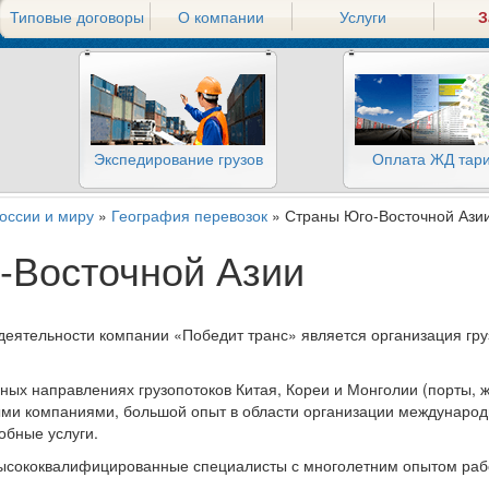
Типовые договоры
О компании
Услуги
З
Экспедирование грузов
Оплата ЖД тар
России и миру
»
География перевозок
» Страны Юго-Восточной Ази
-Восточной Азии
еятельности компании «Победит транс» является организация гру
вных направлениях грузопотоков Китая, Кореи и Монголии (порты, 
и компаниями, большой опыт в области организации международн
обные услуги.
сококвалифицированные специалисты с многолетним опытом работ