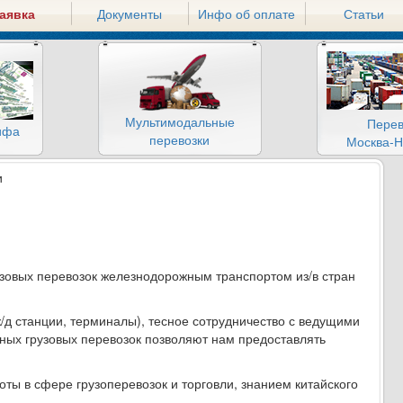
аявка
Документы
Инфо об оплате
Статьи
Мультимодальные
Перев
ифа
перевозки
Москва-Н
и
зовых перевозок железнодорожным транспортом из/в стран
ж/д станции, терминалы), тесное сотрудничество с ведущими
ых грузовых перевозок позволяют нам предоставлять
ы в сфере грузоперевозок и торговли, знанием китайского