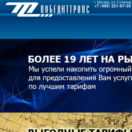
г. Москва, ул. Солянка 
+7
(
495
)
221-67-35