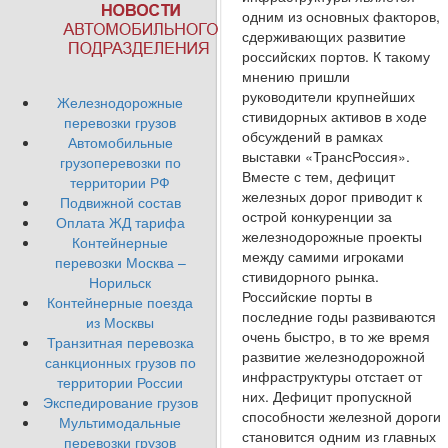
одним из основных факторов,
сдерживающих развитие
российских портов. К такому
мнению пришли
руководители крупнейших
Железнодорожные
сти­видорных активов в ходе
перевозки грузов
обсуждений в рамках
Автомобильные
выставки «ТрансРоссия».
грузоперевозки по
Вместе с тем, дефицит
территории РФ
железных дорог приводит к
Подвижной состав
острой конкуренции за
Оплата ЖД тарифа
железнодорожные проекты
Контейнерные
между самими игроками
перевозки Москва –
стивидорного рынка.
Норильск
Российские порты в
Контейнерные поезда
последние годы разви­ваются
из Москвы
очень быстро, в то же время
Транзитная перевозка
развитие железнодорожной
санкционных грузов по
инфраструктуры отстает от
территории России
них. Дефицит пропускной
Экспедирование грузов
способности железной дороги
Мультимодальные
становится одним из главных
перевозки грузов