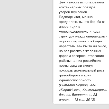
фективность использования
контейнерных поез­дов,
уверен Шуклецов.
Подводя итог, можно
предположить, что борь­ба за
инвестиции в
железнодорожную инфра­
структуру между операторами
морских термина­лов будет
нарастать. Как бы то ни было,
но без развития железных
дорог и совершенствования
работы на них российские
порты вряд ли смогут
показать значительный рост
грузооборота и кон­
курентоспособности.
(Виталий Чернов, ИАА
«ПортНьюс»,
Контейнерный
бизнес. Бюллетень. 28
апреля – 13 мая 2012
)