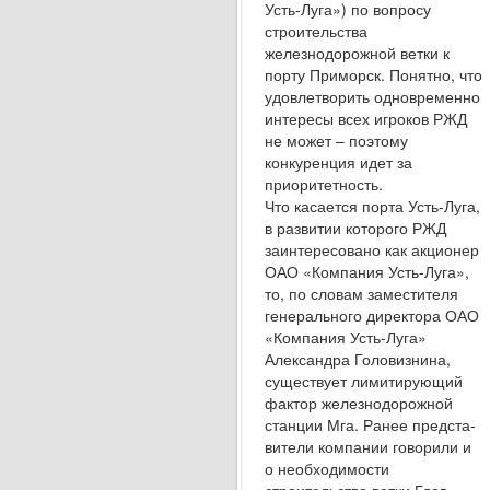
Усть-Луга») по вопросу
строительства
железнодорожной ветки к
порту Приморск. Понятно, что
удовлетворить одновре­менно
интересы всех игроков РЖД
не может – поэтому
конкуренция идет за
приоритетность.
Что касается порта Усть-Луга,
в развитии которого РЖД
заинтересовано как акционер
ОАО «Компания Усть-Луга»,
то, по словам за­местителя
генерального директора ОАО
«Компания Усть-Луга»
Александра Головиз­нина,
существует лимитирующий
фактор же­лезнодорожной
станции Мга. Ранее предста­
вители компании говорили и
о необходимости