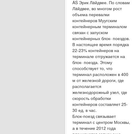
AS Эрик Лaйдвее. По словам
Лaйдвее, во многом рост
объема пере­валки
контейнеров Муугским
контейнерным тер­миналом
связан с запуском
контейнерных блок- поездов.
В настоящее время порядка
22-23% контейнеров на
терминале отгружается на
блок- поезда. Этому
способствует то, что
терминал расположен в 400
м от железной дороги, где
рас­полагается
железнодорожный узел, где
скорость обработки
контейнеров составляет 25-
30 ед. в час.
Блок-поезд связывает
терминал с центром Мо­сквы,
а в течение 2012 года