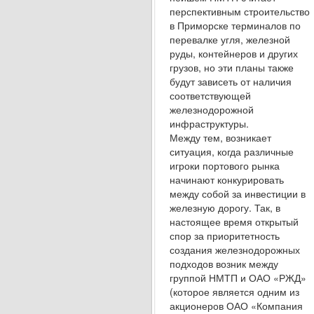
перспективным строитель­ство
в Приморске терминалов по
перевалке угля, железной
руды, контейнеров и других
грузов, но эти планы также
будут зависеть от наличия
соот­ветствующей
железнодорожной
инфраструктуры.
Между тем, возникает
ситуация, когда раз­личные
игроки портового рынка
начинают конкурировать
между собой за инвестиции в
желез­ную дорогу. Так, в
настоящее время открытый
спор за приоритетность
создания железнодо­рожных
подходов возник между
группой НМТП и ОАО «РЖД»
(которое является одним из
ак­ционеров ОАО «Компания