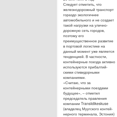
Следует отметить, что
железнодорожный транспорт
гораздо экологичнее
автомобильного и не создает
такой нагрузки на улично-
дорожную сеть городов,
поэтому его
преимущественное раз­витие
в портовой логистике на
данный момент уже является
тенденцией. В частности,
контей­нерные поезда активно
используются прибалтий­
скими стивидорными
компаниями.
«Считаю, что за
контейнерными поездами
буду­щее», – отметил
председатель правления
компа­нии Transiidikeskuse
(владелец Муугского контей­
нерного терминала, Эстония)