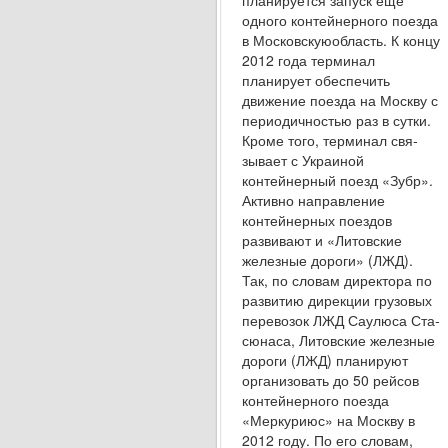
планируется запуск еще
одного контейнерного поезда
в Московскуюобласть. К концу
2012 года терминал
планирует обеспечить
движение поезда на Москву с
перио­дичностью раз в сутки.
Кроме того, терминал свя­
зывает с Украиной
контейнерный поезд «Зубр».
Активно направление
контейнерных поез­дов
развивают и «Литовские
железные дороги» (ЛЖД).
Так, по словам директора по
развитию ди­рекции грузовых
перевозок ЛЖД Саулюса Ста­
сюнаса, Литовские железные
дороги (ЛЖД) пла­нируют
организовать до 50 рейсов
контейнерного поезда
«Меркуриюс» на Москву в
2012 году. По его словам,