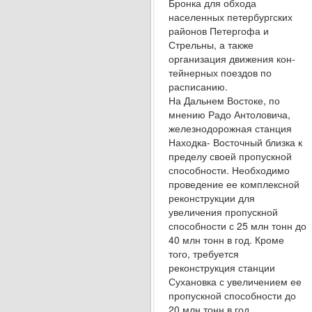
Бронка для обхода
населенных петербургских
районов Петергофа и
Стрельны, а также
организация движения кон­
тейнерных поездов по
расписанию.
На Дальнем Востоке, по
мнению Радо Анто­ловича,
железнодорожная станция
Находка- Восточный близка к
пределу своей пропускной
способности. Необходимо
проведение ее ком­плексной
реконструкции для
увеличения про­пускной
способности с 25 млн тонн до
40 млн тонн в год. Кроме
того, требуется
реконструкция станции
Сухановка с увеличением ее
пропускной способности до
20 млн тонн в год.