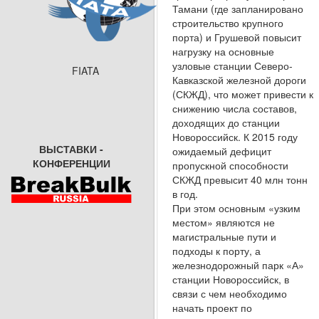
Тамани (где запланиро­вано
строительство крупного
порта) и Грушевой повысит
нагрузку на основные
узловые станции Северо-
FIATA
Кавказской железной дороги
(СКЖД), что может привести к
снижению числа составов,
доходящих до станции
Новороссийск. К 2015 го­ду
ВЫСТАВКИ -
ожидаемый дефицит
КОНФЕРЕНЦИИ
пропускной способности
СКЖД превысит 40 млн тонн
в год.
При этом основным «узким
местом» являют­ся не
магистральные пути и
подходы к порту, а
железнодорожный парк «А»
станции Новорос­сийск, в
связи с чем необходимо
начать про­ект по