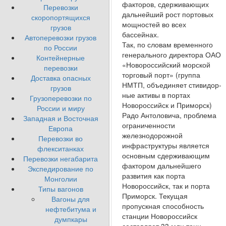
факторов, сдерживающих
Перевозки
дальнейший рост портовых
скоропортящихся
мощностей во всех
грузов
бассейнах.
Автоперевозки грузов
Так, по словам временного
по России
генерального ди­ректора ОАО
Контейнерные
«Новороссийский морской
перевозки
торго­вый порт» (группа
Доставка опасных
НМТП, объединяет стивидор­
грузов
ные активы в портах
Грузоперевозки по
Новороссийск и Приморск)
России и миру
Радо Антоловича, проблема
Западная и Восточная
ограниченности
Европа
железнодорожной
Перевозки во
инфраструктуры является
флекситанках
основным сдерживающим
Перевозки негабарита
фактором дальнейше­го
Экспедирование по
развития как порта
Монголии
Новороссийск, так и пор­та
Типы вагонов
Приморск. Текущая
Вагоны для
пропускная способность
нефтебитума и
станции Новороссийск
думпкары