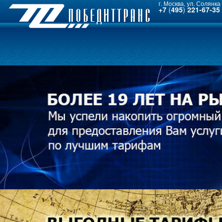
г. Москва, ул. Солянка 
+7
(
495
)
221-67-35