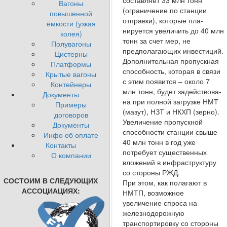
составляет 33 млн тонн
Вагоны
(ограничение по станции
повышенной
отправки), которые пла­
ёмкости (узкая
нируется увеличить до 40 млн
колея)
тонн за счет мер, не
Полувагоны
предполагающих инвестиций.
Цистерны
Дополнительная пропускная
Платформы
способность, которая в связи
Крытые вагоны
с этим появится – около 7
Контейнеры
млн тонн, будет задействова­
Документы
на при полной загрузке НМТ
Примеры
(мазут), НЗТ и НКХП (зерно).
договоров
Увеличение пропускной
Документы
способности станции свыше
Инфо об оплате
40 млн тонн в год уже
Контакты
потребу­ет существенных
О компании
вложений в инфраструктуру
со стороны РЖД.
СОСТОИМ В СЛЕДУЮЩИХ
При этом, как полагают в
АССОЦИАЦИЯХ:
НМТП, возможное
увеличение спроса на
железнодорожную
транспортировку со стороны