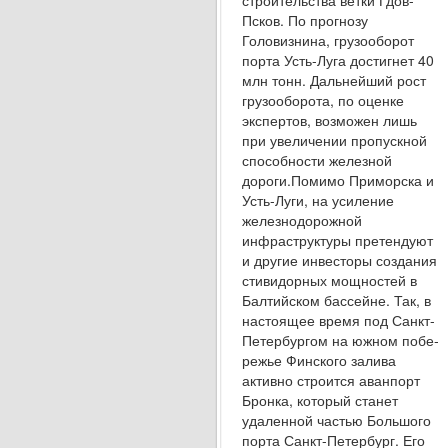
строительства ветки Гдов-
Псков. По прогнозу
Головизнина, грузооборот
порта Усть-Луга достигнет 40
млн тонн. Дальнейший рост
грузообо­рота, по оценке
экспертов, возможен лишь
при уве­личении пропускной
способности железной
дороги.Помимо Приморска и
Усть-Луги, на усиление
железнодорожной
инфраструктуры претендуют
и другие инвесторы создания
стивидорных мощ­ностей в
Балтийском бассейне. Так, в
настоящее время под Санкт-
Петербургом на южном побе­
режье Финского залива
активно строится аван­порт
Бронка, который станет
удаленной частью Большого
порта Санкт-Петербург. Его