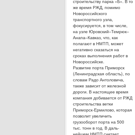
строительству парка «Б». В то
же время РЖД, помимо
Новороссийского
транспортного узла,
фокусируется, в том числе,
на узле Юров­ский–Темрюк–
Анапа–Кавказ, что, как
полагают в НМТП, может
негативно сказаться на
сроках вы­полнения работ в
Новороссийске.
Развитие порта Приморск
(Ленинградская об­ласть), по
словам Радо Антоловича,
также зави­сит от железной
дороги. В настоящее время
ком­пания добивается от РЖД
строительства ветки
Приморск-Ермилово, которая
позволит увеличить
грузооборот порта на 500
тыс. тонн в год. В даль­
нейшем НМТП считает