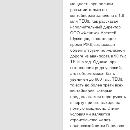
мощность при полном
развитии только по
контейнерам заявлена в 1,9
млн TEUs. Как рассказал
испол­нительный директор
ООО «Феникс» Алексей
Шуклецов, в настоящее
время РЖД согласован
объем отгрузки по железной
дороге из аванпорта в 90 тыс.
TEUs в год. Однако, при
выполнении ря­да условий,
этот объем может быть
увеличен до 600 тыс. TEUs,
то есть до более трети всех
кон­тейнеров, которые
предполагается перегружать
в порту при его выходе на
полную мощность. Эти­ми
условиями являются
строительство желез­
нодорожной ветки Горелово-