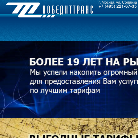
г. Москва, ул. Солянка 
+7
(
495
)
221-67-35