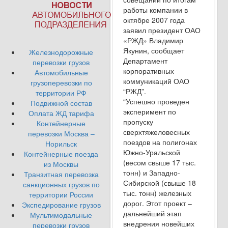
работы компании в
октябре 2007 года
заявил президент ОАО
«РЖД» Владимир
Якунин, сообщает
Железнодорожные
Департамент
перевозки грузов
корпоративных
Автомобильные
коммуникаций ОАО
грузоперевозки по
“РЖД”.
территории РФ
“Успешно проведен
Подвижной состав
эксперимент по
Оплата ЖД тарифа
пропуску
Контейнерные
сверхтяжеловесных
перевозки Москва –
поездов на полигонах
Норильск
Южно-Уральской
Контейнерные поезда
(весом свыше 17 тыс.
из Москвы
тонн) и Западно-
Транзитная перевозка
Сибирской (свыше 18
санкционных грузов по
тыс. тонн) железных
территории России
дорог. Этот проект –
Экспедирование грузов
дальнейший этап
Мультимодальные
внедрения новейших
перевозки грузов