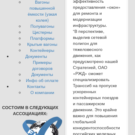
эффективность
Вагоны
предоставления «окон»
повышенной
для ремонта и
ёмкости (узкая
модернизации
колея)
инфраструктуры.
Полувагоны
“В перспективе,
Цистерны
выделив сетевой
Платформы
полигон для
Крытые вагоны
тяжеловесного
Контейнеры
движения, как
Документы
предусмотрено нашей
Примеры
Стратегией, ОАО
договоров
«РЖД» сможет
Документы
специализировать
Инфо об оплате
Транссиб на пропуске
Контакты
ускоренных
О компании
контейнерных поездов
и пассажирском
СОСТОИМ В СЛЕДУЮЩИХ
движении. Это крайне
АССОЦИАЦИЯХ:
важно для повышения
глобальной
конкурентоспособности
российских железных