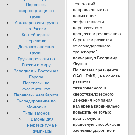
технологий,
Перевозки
направленных на
скоропортящихся
повышение
грузов
эффективности
Автоперевозки грузов
перевозочного
по России
процесса и реализацию
Контейнерные
Стратегии развития
перевозки
железнодорожного
Доставка опасных
транспорта”, –
грузов
подчеркнул Владимир
Грузоперевозки по
Якунин.
России и миру
По словам президента
Западная и Восточная
ОАО «РЖД», на основе
Европа
развития
Перевозки во
тяжеловесного и
флекситанках
сверхтяжеловесного
Перевозки негабарита
движения компания
Экспедирование по
намерена кардинально
Монголии
повысить не только
Типы вагонов
пропускную и
Вагоны для
провозную способность
нефтебитума и
железных дорог, но и
думпкары