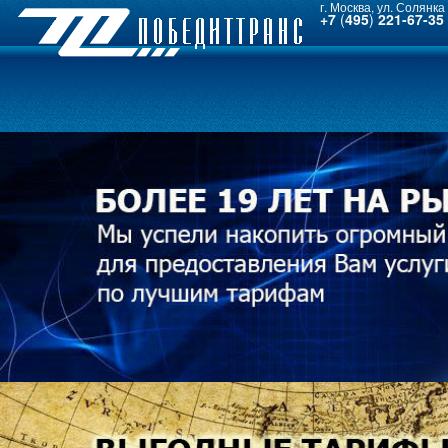
г. Москва, ул. Солянка 
+7
(
495
)
221-67-35